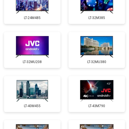
LT-24M485
LT-32M385
LT-32MU208
LT-32MU380
LT-40M455
LT-43M790