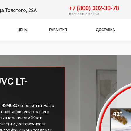
+7 (800) 302-30-78
ца Толстого, 22А
Бесплатно по РФ
ЦЕНЫ
ГАРАНТИЯ
ДОСТАВКА
VC LT-
-42MU308 в Тольятти! Наша
о восстановлению вашего
льные запчасти Жвс и
ности и долговечности
овизор функционировал как