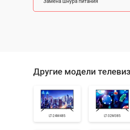
Замена шнура питания
Замена разъема питания
Замена шлейфа матрицы
Замена аудиоразъема
Другие модели телеви
Замена USB порта
Замена HDMI порта
LT-24M485
LT-32M385
Замена модуля Wi-Fi