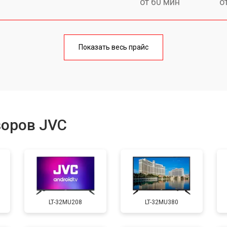
от 60 мин
о
от 90 мин
о
Показать весь прайс
от 70 мин
о
от 80 мин
о
зоров JVC
от 50 мин
о
от 80 мин
о
LT-32MU208
LT-32MU380
от 70 мин
о