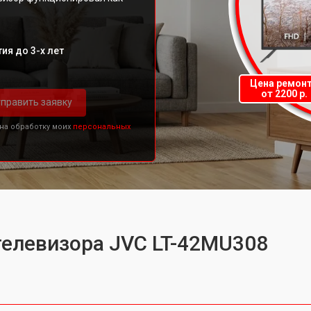
ия до 3-х лет
Цена ремон
от 2200 р.
править заявку
 на обработку моих
персональных
телевизора JVC LT-42MU308