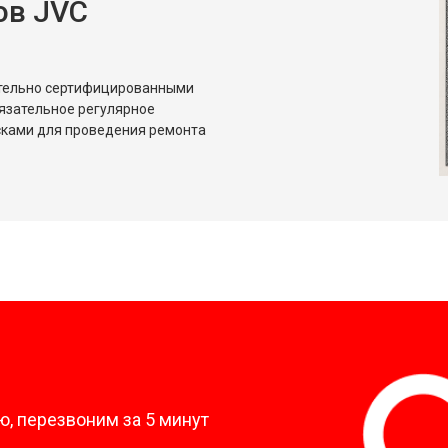
ов JVC
ительно сертифицированными
язательное регулярное
сками для проведения ремонта
?
, перезвоним за 5 минут