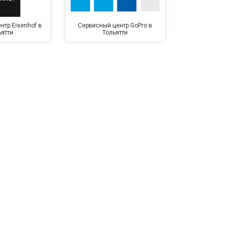
нтр Eisenhof в
Сервисный центр GoPro в
Сервисный ц
ьятти
Тольятти
Тол