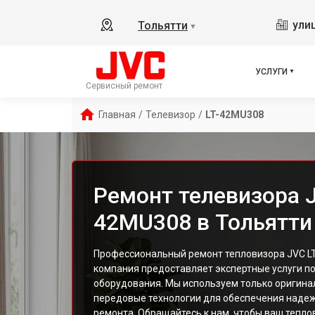
ули
Тольятти
▼
УСЛУГИ
Сервисный ремонт
Главная
/
Телевизор
/
LT-42MU308
Ремонт телевизора J
42MU308 в Тольятти
Профессиональный ремонт тепловизора JVC LT
компания предоставляет экспертные услуги п
оборудования. Мы используем только оригина
передовые технологии для обеспечения надеж
ремонта. Обращайтесь к нам, чтобы ваш тепл