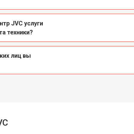
нтр JVC услуги
та техники?
ких лиц вы
?
VC