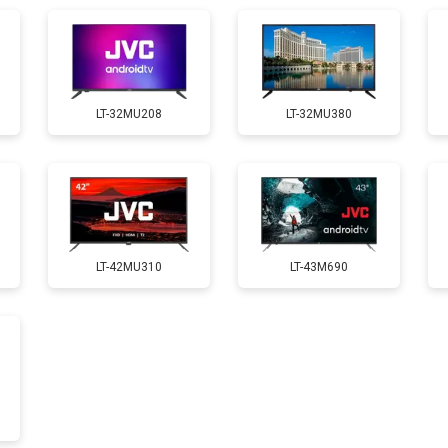
LT-32MU208
LT-32MU380
LT-42MU310
LT-43M690