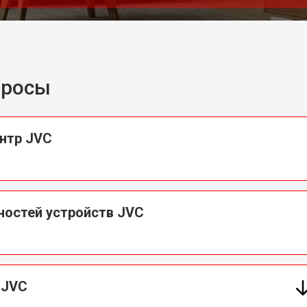
и
от 80 мин
о
просы
нтр JVC
ностей устройств JVC
 JVC