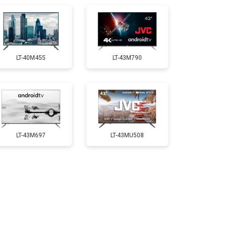
LT-40M455
LT-43M790
LT-43M697
LT-43MU508