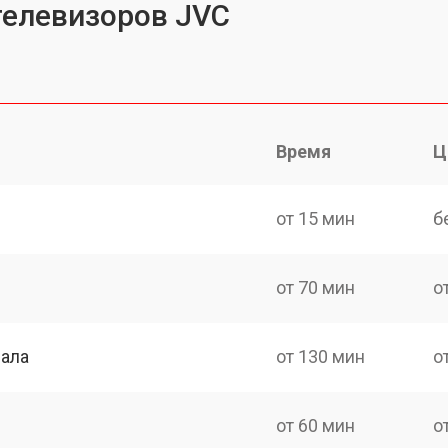
телевизоров JVC
Время
Ц
от 15 мин
б
от 70 мин
о
нала
от 130 мин
о
от 60 мин
о