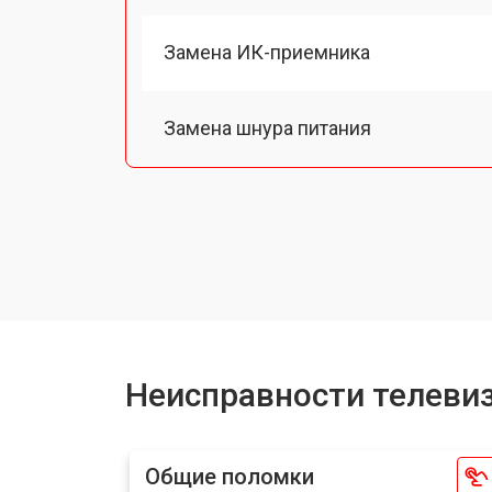
Замена ИК-приемника
Замена шнура питания
Замена разъема питания
Замена шлейфа матрицы
Замена аудиоразъема
Неисправности телеви
Замена USB порта
Общие поломки