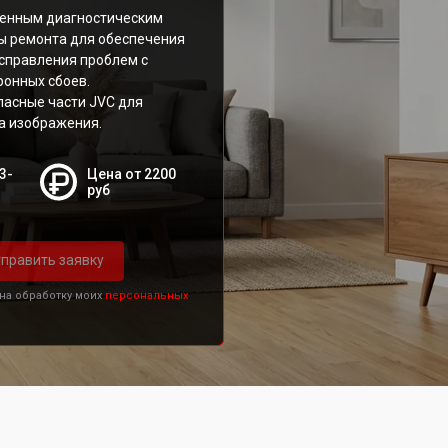
менным диагностическим
ы ремонта для обеспечения
исправления проблем с
ронных сбоев.
пасные части JVC для
а изображения.
3-
Цена от 2200
руб
править заявку
 на обработку моих
персональных