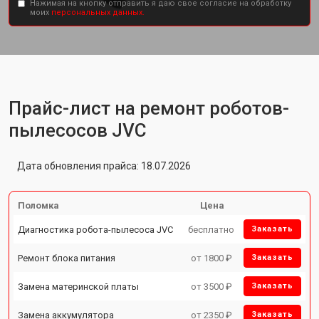
Нажимая на кнопку отправить я даю свое согласие на обработку
моих
персональных данных.
Прайс-лист на ремонт роботов-
пылесосов JVC
Дата обновления прайса: 18.07.2026
Поломка
Цена
Диагностика робота-пылесоса JVC
бесплатно
Заказать
Ремонт блока питания
от 1800 ₽
Заказать
Замена материнской платы
от 3500 ₽
Заказать
Замена аккумулятора
от 2350 ₽
Заказать