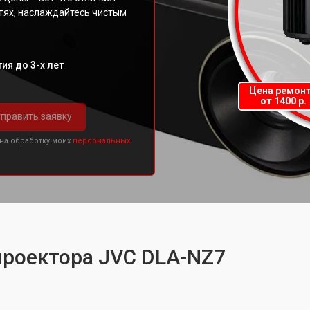
тях, наслаждайтесь чистым
ия до 3-х лет
Цена ремон
от 1400 р.
править заявку
 на обработку моих
персональных
проектора JVC DLA-NZ7