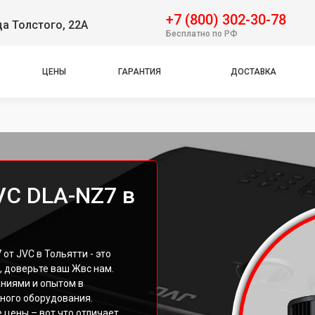
+7 (800) 302-30-78
ца Толстого, 22А
Бесплатно по РФ
ЦЕНЫ
ГАРАНТИЯ
ДОСТАВКА
VC DLA-NZ7 в
т JVC в Тольятти - это
, доверьте ваш Жвс нам.
ниями и опытом в
ного оборудования.
 цены – вот что отличает