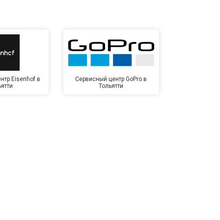
нтр Eisenhof в
Сервисный центр GoPro в
Сервисный ц
ьятти
Тольятти
Тол