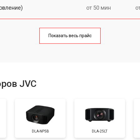
овление)
от 50 мин
о
от 60 мин
о
Показать весь прайс
от 50 мин
о
от 60 мин
о
оров JVC
от 50 мин
о
от 70 мин
о
DLA-NP5B
DLA-25LT
от 50 мин
о