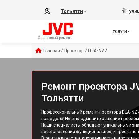
ули
Тольятти
▼
УСЛУГИ
Сервисный ремонт
Главная
/
Проектор
/
DLA-NZ7
Ремонт проектора J
Тольятти
Профессиональный ремонт проектора DLA-NZ7 о
наше дело! Не откладывайте решение проблем
Наши специалисты обладают уникальными зна
восстановлении функциональности проекцион
Гарантия качества, оперативность и доступные